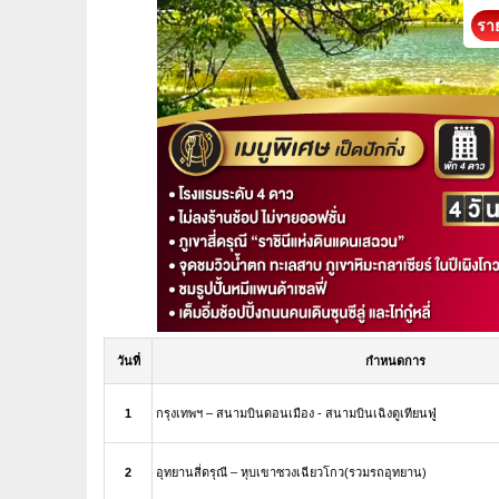
ราย
วันที่
กำหนดการ
1
กรุงเทพฯ – สนามบินดอนเมือง - สนามบินเฉิงตูเทียนฟู่
2
อุทยานสี่ดรุณี – หุบเขาซวงเฉียวโกว(รวมรถอุทยาน)