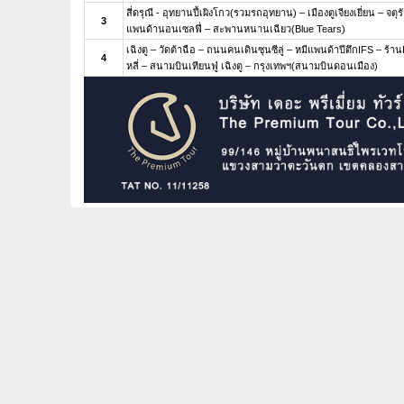
สี่ดรุณี - อุทยานปี้เผิงโกว(รวมรถอุทยาน) – เมืองตูเจียงเยี่ยน – จตุร
3
แพนด้านอนเซลฟี่ – สะพานหนานเฉียว(Blue Tears)
เฉิงตู – วัดต้าฉือ – ถนนคนเดินซุนซีลู่ – หมีแพนด้าปีตึกIFS – ร
4
หลี่ – สนามบินเทียนฟู่ เฉิงตู – กรุงเทพฯ(สนามบินดอนเมือง)