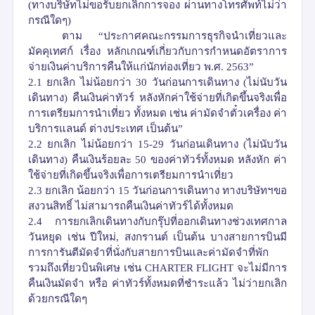
(
ทางบริษัทไม่ขอรับยกเลิกการจอง ผ่านทางโทรศัพท์ไม่ว่า
กรณีใดๆ
)
ตาม
“
ประกาศคณะกรรมการธุรกิจนำเที่ยวและ
มัคคุเทศก์ เรื่อง หลักเกณฑ์เกี่ยวกับการกำหนดอัตราการ
จ่ายเงินค่าบริการคืนให้แก่นักท่องเที่ยว พ
.
ศ
. 2563”
2.1
ยกเลิก ไม่น้อยกว่า
30
วันก่อนการเดินทาง
(
ไม่นับวัน
เดินทาง
)
คืนเงินค่าทัวร์ หลังหักค่าใช้จ่ายที่เกิดขึ้นจริงเพื่อ
การเตรียมการนำเที่ยว ทั้งหมด เช่น ค่ามัดจำตั๋วเครื่อง ค่า
บริการแลนด์ ต่างประเทศ เป็นต้น
”
2.2
ยกเลิก ไม่น้อยกว่า
15-29
วันก่อนเดินทาง
(
ไม่นับวัน
เดินทาง
)
คืนเงินร้อยละ
50
ของค่าทัวร์ทั้งหมด
หลังหัก ค่า
ใช้จ่ายที่เกิดขึ้นจริงเพื่อการเตรียมการนำเที่ยว
2.3
ยกเลิก น้อยกว่า
15
วันก่อนการเดินทาง
ทางบริษัทฯขอ
สงวนสิทธิ์ ไม่สามารถคืนเงินค่าทัวร์ได้ทั้งหมด
2.4
การยกเลิกเดินทางกับกรุ๊ปที่ออกเดินทางช่วงเทศกาล
วันหยุด เช่น ปีใหม่
,
สงกรานต์ เป็นต้น บางสายการบินมี
การการันตีมัดจำที่นั่งกับสายการบินและค่ามัดจำที่พัก
รวมถึงเที่ยวบินพิเศษ เช่น
CHARTER FLIGHT
จะไม่มีการ
คืนเงินมัดจำ หรือ ค่าทัวร์ทั้งหมดที่ชำระแล้ว ไม่ว่ายกเลิก
ด้วยกรณีใดๆ