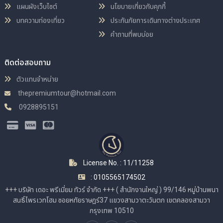
แผนผังเว็บไซต์
นโยบายเกี่ยวกับคุกกี้
บทความท่องเที่ยว
ประกันภัยการเดินทางต่างประเทศ
คำถามที่พบบ่อย
ติดต่อสอบถาม
ตัวแทนจำหน่าย
thepremiumtour@hotmail.com
0928895151
License No. : 11/11258
: 0105565174502
+++ บริษัท เดอะ พรีเมี่ยม ทัวร์ จำกัด +++ ( สำนักงานใหญ่ ) 99/146 หมู่บ้านพนา
สนธิ์ไพรเวทโฮม ซอยหทัยราษฎร์37 แขวงสามวาตะวันตก เขตคลองสามวา
กรุงเทพ 10510