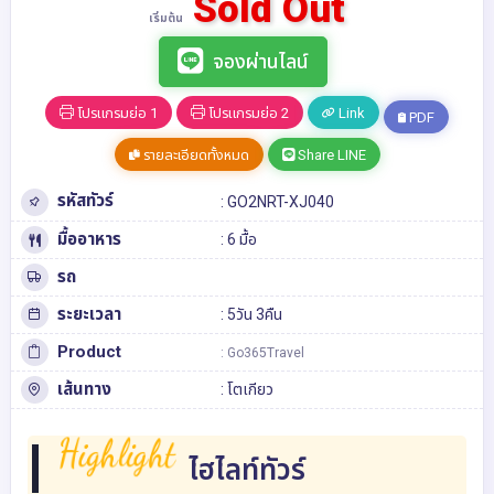
Sold Out
เริ่มต้น
จองผ่านไลน์
โปรแกรมย่อ 1
โปรแกรมย่อ 2
Link
PDF
รายละเอียดทั้งหมด
Share LINE
รหัสทัวร์
: GO2NRT-XJ040
มื้ออาหาร
: 6 มื้อ
รถ
ระยะเวลา
: 5วัน 3คืน
Product
: Go365Travel
เส้นทาง
:
โตเกียว
Highlight
ไฮไลท์ทัวร์