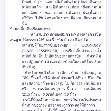
Detail flight
และ เพื่อยืนยันว่ากรุ๊ปออกเดินทาง
แน่นอนแล้ว
และผู้เดินทางจะต้องมาถึงสนามบิน
อย่างน้อย 4 ช.ม. ก่อนการเดินทาง มิฉะนั้นทาง
บริษัทจะไม่รับผิดชอบใดๆ
หากมีความเสียหายเกิด
ขึ้น
ข้อมูลเพิ่มเติมเรื่องสัมภาระ
-
สำหรับน้ำหนักของสัมภาระที่ทางสายการบิน
อนุญาตให้บรรทุกใต้ท้องเครื่องบิน คือ
20
กิโลกรัม
(
สำหรับผู้โดยสารชั้นประหยัด
/
ECONOMY
CLASS PASSENGER)
การเรียกเก็บค่าระวางน้ำ
หนักที่เกินเพิ่มเป็นสิทธิของสายการบิน
ที่ท่านไม่
อาจปฏิเสธได้
(
ท่านจะต้องชำระในส่วนที่โดนเรียก
เก็บเพิ่ม
)
-
สำหรับกระเป๋าสัมภาระที่ทางสายการบินอนุญาต
ให้นำขึ้นเครื่องได้ ต้องมีน้ำหนักไม่เกิน
7
กิโลกรัม
และมีความกว้าง
+
ยาว
+
สูง ไม่เกิน
115
เซนติเมตร
หรือ
25
เซนติเมตร
(
9.75
นิ้ว
)
x
56
เซนติเมตร
(
21.5
นิ้ว
)
x 46
เซนติเมตร
(
18
นิ้ว
)
-
กรณีที่ต้องเดินทางด้วยสายการบินภายในประเทศ
น้ำหนักของกระเป๋าอาจจะถูกกำหนดให้ต่ำกว่า
มาตรฐานได้ ทั้งนี้ขึ้นอยู่กับข้อกำหนดของแต่ละ