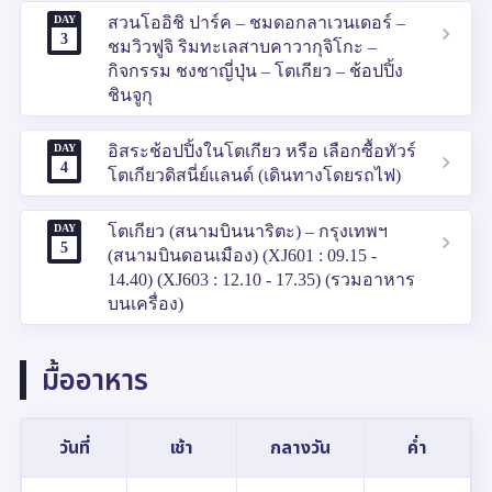
DAY
สวนโออิชิ ปาร์ค – ชมดอกลาเวนเดอร์ –
3
ชมวิวฟูจิ ริมทะเลสาบคาวากุจิโกะ –
กิจกรรม ชงชาญี่ปุ่น – โตเกียว – ช้อปปิ้ง
ชินจูกุ
DAY
อิสระช้อปปิ้งในโตเกียว หรือ เลือกซื้อทัวร์
4
โตเกียวดิสนี่ย์แลนด์ (เดินทางโดยรถไฟ)
DAY
โตเกียว (สนามบินนาริตะ) – กรุงเทพฯ
5
(สนามบินดอนเมือง) (XJ601 : 09.15 -
14.40) (XJ603 : 12.10 - 17.35) (รวมอาหาร
บนเครื่อง)
มื้ออาหาร
วันที่
เช้า
กลางวัน
ค่ำ