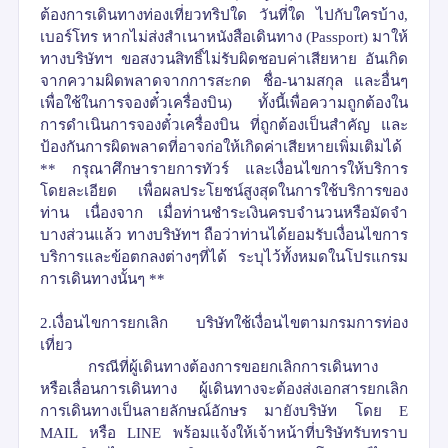
ต้องการเดินทางท่องเที่ยวทริปใด วันที่ใด
ไปกับใครบ้าง
,
เบอร์โทร หากไม่ส่งสำเนาหนังสือเดินทาง
(
Passport)
มาให้
ทางบริษัทฯ ขอสงวนสิทธิ์ไม่รับผิดชอบค่าเสียหาย อันเกิด
จากความผิดพลาดจากการสะกด ชื่อ
-
นามสกุล และอื่นๆ
เพื่อใช้ในการจองตั๋วเครื่องบิน
) ทั้งนี้เพื่อความถูกต้องใน
การดำเนินการจองตั๋วเครื่องบิน ที่ถูกต้องเป็นสำคัญ และ
ป้องกันการผิดพลาดที่อาจก่อให้เกิดค่าเสียหายเพิ่มเติมได้
**
กรุณาศึกษารายการทัวร์ และเงื่อนไขการให้บริการ
โดยละเอียด เพื่อผลประโยชน์สูงสุดในการใช้บริการของ
ท่าน เนื่องจาก เมื่อท่านชำระเงินครบจำนวนหรือมัดจำ
บางส่วนแล้ว ทางบริษัทฯ ถือว่าท่านได้ยอมรับเงื่อนไขการ
บริการและข้อตกลงต่างๆที่ได้ ระบุไว้ทั้งหมดในโปรแกรม
การเดินทางนั้นๆ
**
2.เงื่อนไขการยกเลิก
บริษัทใช้เงื่อนไขตามกรมการท่อง
เที่ยว
กรณีที่ผู้เดินทางต้องการขอยกเลิกการเดินทาง
หรือเลื่อนการเดินทาง
ผู้เดินทางจะต้องส่งเอกสารยกเลิก
การเดินทางเป็นลายลักษณ์อักษร มายังบริษัท โดย
E
MAIL
หรือ
LINE
พร้อมแจ้งให้เจ้าหน้าที่บริษัทรับทราบ