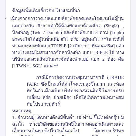
ข้อมูลเพิ่มเติมเกี่ยวกับ โรงแรมที่พัก
-
เนื่องจากการวางแปลนแบบห้องพักของแต่ละโรงแรมในญี่ปุ่น
แตกต่างกัน จึงอาจทำให้ห้องพักแบบห้องเดี่ยว
(
Single)
,
ห้องพักคู่
(
Twin
/
Double)
และห้องพักแบบ
3
ท่าน
(
Triple)
อาจจะไม่ได้อยู่ในชั้นเดียวกัน หรือ อยู่ติดกัน
**
ในกรณีที่
ท่านจองห้องพักแบบ
TRIPLE
[2
เตียง
+
1
ที่นอนเสริม
]
แล้ว
ทางโรงแรมไม่สามารถจัดหาห้องพัก
แบบ
TRIPLE
ได้ ทาง
บริษัทขอสงวนสิทธิในการจัดห้องพักแบบ แยก
2
ห้อง คือ
[1TWN+1
SGL]
แทน
**
กรณีมีการจัดงานประชุมนานาชาติ
(
TRADE
FAIR)
ซึ่งเป็นผลให้ค่าโรงแรมสูงขึ้นมาก และห้อง
พักในตัวเมืองเต็ม บริษัทฯขอสงวนสิทธิ์ ในการปรับ
เปลี่ยน หรือ ย้ายเมือง เพื่อให้เกิดความเหมาะสม
กับโปรแกรมทัวร์
หมายเหตุ
1.
จำนวนผู้ เดินทางต้องมีขั้นต่ำ
10
ท่าน ขึ้นไปต่อกรุ๊ป มิ
ฉะนั้น ทางบริษัทขอสงวนสิทธิ์ในการงดออกเดินทางและ
เลื่อนการเดินทางไปในวันอื่นต่อไป โดยทางบริษัทฯ