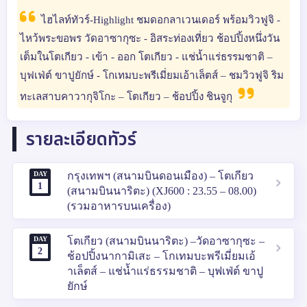
ไฮไลท์ทัวร์-Highlight ชมดอกลาเวนเดอร์ พร้อมวิวฟูจิ -
ไหว้พระขอพร วัดอาซากุซะ - อิสระท่องเที่ยว ช้อปปิ้งหนึ่งวัน
เต็มในโตเกียว - เข้า - ออก โตเกียว - แช่น้ำแร่ธรรมชาติ –
บุฟเฟ่ต์ ขาปูยักษ์ - โกเทมบะพรีเมี่ยมเอ้าเล็ตส์ – ชมวิวฟูจิ ริม
ทะเลสาบคาวากุจิโกะ – โตเกียว – ช้อปปิ้ง ชินจูกุ
รายละเอียดทัวร์
DAY
กรุงเทพฯ (สนามบินดอนเมือง) – โตเกียว
1
(สนามบินนาริตะ) (XJ600 : 23.55 – 08.00)
(รวมอาหารบนเครื่อง)
DAY
โตเกียว (สนามบินนาริตะ) –วัดอาซากุซะ –
2
ช้อปปิ้งนากามิเสะ – โกเทมบะพรีเมี่ยมเอ้
าเล็ตส์ – แช่น้ำแร่ธรรมชาติ – บุฟเฟ่ต์ ขาปู
ยักษ์