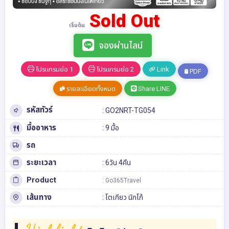
Sold Out
เริ่มต้น
จองผ่านไลน์
โปรแกรมย่อ 1
โปรแกรมย่อ 2
Link
PDF
รายละเอียดทั้งหมด
Share LINE
รหัสทัวร์
: GO2NRT-TG054
มื้ออาหาร
: 9 มื้อ
รถ
ระยะเวลา
: 6วัน 4คืน
Product
: Go365Travel
เส้นทาง
:
โตเกียว
นิกโก้