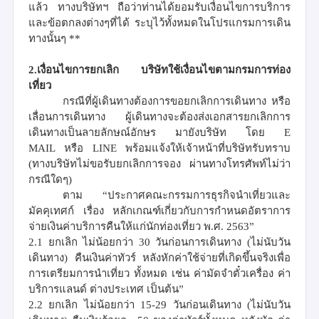
แล้ว ทางบริษัทฯ ถือว่าท่านได้ยอมรับเงื่อนไขการบริการ
และข้อตกลงต่างๆที่ได้ ระบุไว้ทั้งหมดในโปรแกรมการเดิน
ทางนั้นๆ
**
2.เงื่อนไขการยกเลิก
บริษัทใช้เงื่อนไขตามกรมการท่อง
เที่ยว
กรณีที่ผู้เดินทางต้องการขอยกเลิกการเดินทาง หรือ
เลื่อนการเดินทาง
ผู้เดินทางจะต้องส่งเอกสารยกเลิกการ
เดินทางเป็นลายลักษณ์อักษร มายังบริษัท โดย
E
MAIL
หรือ
LINE
พร้อมแจ้งให้เจ้าหน้าที่บริษัทรับทราบ
(
ทางบริษัทไม่ขอรับยกเลิกการจอง ผ่านทางโทรศัพท์ไม่ว่า
กรณีใดๆ
)
ตาม
“
ประกาศคณะกรรมการธุรกิจนำเที่ยวและ
มัคคุเทศก์ เรื่อง หลักเกณฑ์เกี่ยวกับการกำหนดอัตราการ
จ่ายเงินค่าบริการคืนให้แก่นักท่องเที่ยว พ
.
ศ
. 2563”
2.1
ยกเลิก ไม่น้อยกว่า
30
วันก่อนการเดินทาง
(
ไม่นับวัน
เดินทาง
)
คืนเงินค่าทัวร์ หลังหักค่าใช้จ่ายที่เกิดขึ้นจริงเพื่อ
การเตรียมการนำเที่ยว ทั้งหมด เช่น ค่ามัดจำตั๋วเครื่อง ค่า
บริการแลนด์ ต่างประเทศ เป็นต้น
”
2.2
ยกเลิก ไม่น้อยกว่า
15-29
วันก่อนเดินทาง
(
ไม่นับวัน