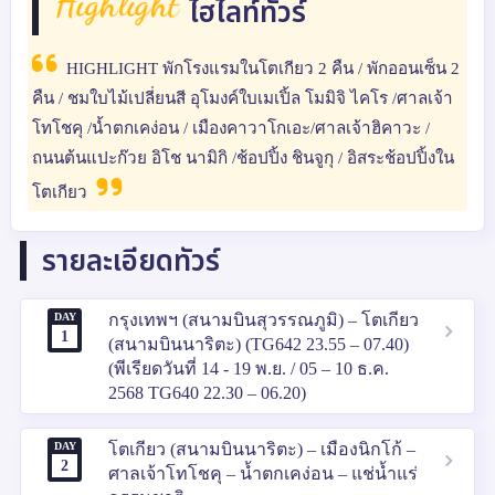
Highlight
ไฮไลท์ทัวร์
HIGHLIGHT พักโรงแรมในโตเกียว 2 คืน / พักออนเซ็น 2
คืน / ชมใบไม้เปลี่ยนสี อุโมงค์ใบเมเปิ้ล โมมิจิ ไคโร /ศาลเจ้า
โทโชคุ /น้ำตกเคง่อน / เมืองคาวาโกเอะ/ศาลเจ้าฮิคาวะ /
ถนนต้นแปะก๊วย อิโช นามิกิ /ช้อปปิ้ง ชินจูกุ / อิสระช้อปปิ้งใน
โตเกียว
รายละเอียดทัวร์
DAY
กรุงเทพฯ (สนามบินสุวรรณภูมิ) – โตเกียว
1
(สนามบินนาริตะ) (TG642 23.55 – 07.40)
(พีเรียดวันที่ 14 - 19 พ.ย. / 05 – 10 ธ.ค.
2568 TG640 22.30 – 06.20)
DAY
โตเกียว (สนามบินนาริตะ) – เมืองนิกโก้ –
2
ศาลเจ้าโทโชคุ – น้ำตกเคง่อน – แช่น้ำแร่