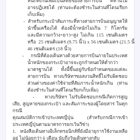
หนักที่เกินเพิ่มเป็นสิทธิของสายการบิน
ที่ท่านไม่
อาจปฏิเสธได้
(
ท่านจะต้องชำระในส่วนที่โดนเรียก
เก็บเพิ่ม
)
-
สำหรับกระเป๋าสัมภาระที่ทางสายการบินอนุญาตให้
นำขึ้นเครื่องได้ ต้องมีน้ำหนักไม่เกิน
7
กิโลกรัม
และมีความกว้าง
+
ยาว
+
สูง ไม่เกิน
115
เซนติเมตร
หรือ
25
เซนติเมตร
(
9.75
นิ้ว
)
x
56
เซนติเมตร
(
21.5
นิ้ว
)
46
เซนติเมตร
(
18
นิ้ว
)
-
กรณีที่ต้องเดินทางด้วยสายการบินภายในประเทศ
น้ำหนักของกระเป๋าอาจจะถูกกำหนดให้ต่ำกว่า
มาตรฐานได้ ทั้งนี้ขึ้นอยู่กับข้อกำหนดของแต่ละ
สายการบิน ทางบริษัทฯขอสงวนสิทธิ์ไม่รับผิดชอบ
ส่วนต่างของค่าใช้จ่ายที่สัมภาระน้ำหนักเกิน
(
ท่าน
ต้องชำระในส่วนที่โดนเรียกเก็บเพิ่ม
)
-
ทางบริษัทฯ ไม่รับผิดชอบกรณีเกิดการสูญ
เสีย
,
สูญหายของกระเป๋า และสัมภาระของผู้โดยสาร ในทุก
กรณี
คุณสมบัติการเข้าประเทศญี่ปุ่น
(
สำหรับกรณีการเข้า
ประเทศญี่ปุ่นตามมาตรการยกเว้นวีซ่า
)
1.
หนังสือเดินทางอิเล็กทรอนิกส์ที่ยังมีอายุการใช้งานเหลือ
อยู่
ไม่น้อยกว่า
6
เดือน
นับถึงวันเดินทางกลับ