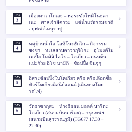
ธรรมชาติ
DAY
เมืองคาวาโกเอะ – หอระฆังโทคิโนะคา
3
เนะ – ศาลเจ้าฮิคาวะ – แช่น้ำแร่ธรรมชาติ
- บุฟเฟ่ต์เมนูขาปู
DAY
หมู่บ้านน้ำใส โอชิโนะฮักไก – กิจกรรม
4
ชงชา – ทะเลสาบคาวากุจิโกะ – อุโมงค์ใบ
เมเปิ้ล โมมิจิ ไคโร – โตเกียว – ถนนต้น
แปะก๊วย อิโช นามิกิ – ช้อปปิ้ง ชินจูกุ
DAY
อิสระช้อปปิ้งในโตเกียว หรือ หรือเลือกซื้อ
5
ทัวร์โตเกียวดิสนี่ย์แลนด์ (เดินทางโดย
รถไฟ)
DAY
วัดอาซากุสะ – ห้างอิออน มอลล์ นาริตะ –
6
โตเกียว (สนามบินนาริตะ) – กรุงเทพฯ
(สนามบินสุวรรณภูมิ) (TG677 17.30 –
22.30)