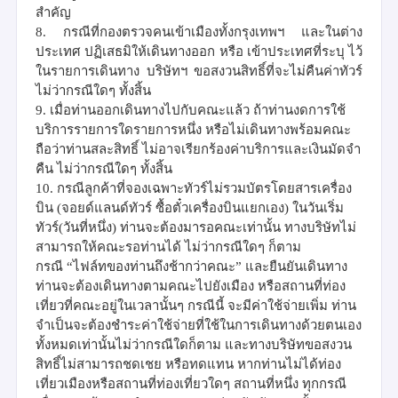
สำคัญ
8.
กรณีที่กองตรวจคนเข้าเมืองทั้งกรุงเทพฯ และในต่าง
ประเทศ ปฏิเสธมิให้เดินทางออก หรือ เข้าประเทศที่ระบุ ไว้
ในรายการเดินทาง บริษัทฯ ขอสงวนสิทธิ์ที่จะไม่คืนค่าทัวร์
ไม่ว่ากรณีใดๆ ทั้งสิ้น
9.
เมื่อท่านออกเดินทางไปกับคณะแล้ว ถ้าท่านงดการใช้
บริการรายการใดรายการหนึ่ง หรือไม่เดินทางพร้อมคณะ
ถือว่าท่านสละสิทธิ์ ไม่อาจเรียกร้องค่าบริการและเงินมัดจำ
คืน ไม่ว่ากรณีใดๆ ทั้งสิ้น
10.
กรณีลูกค้าที่จองเฉพาะทัวร์ไม่รวมบัตรโดยสารเครื่อง
บิน (จอยด์แลนด์ทัวร์ ซื้อตั๋วเครื่องบินแยกเอง) ในวันเริ่ม
ทัวร์(วันที่หนึ่ง) ท่านจะต้องมารอคณะเท่านั้น ทางบริษัทไม่
สามารถให้คณะรอท่านได้ ไม่ว่ากรณีใดๆ ก็ตาม
กรณี
“
ไฟล์ทของท่านถึงช้ากว่าคณะ
”
และยืนยันเดินทาง
ท่านจะต้องเดินทางตามคณะไปยังเมือง หรือสถานที่ท่อง
เที่ยวที่คณะอยู่ในเวลานั้นๆ กรณีนี้ จะมีค่าใช้จ่ายเพิ่ม ท่าน
จำเป็นจะต้องชำระค่าใช้จ่ายที่ใช้ในการเดินทางด้วยตนเอง
ทั้งหมดเท่านั้นไม่ว่ากรณีใดก็ตาม และทางบริษัทขอสงวน
สิทธิ์ไม่สามารถชดเชย หรือทดแทน หากท่านไม่ได้ท่อง
เที่ยวเมืองหรือสถานที่ท่องเที่ยวใดๆ สถานที่หนึ่ง ทุกกรณี