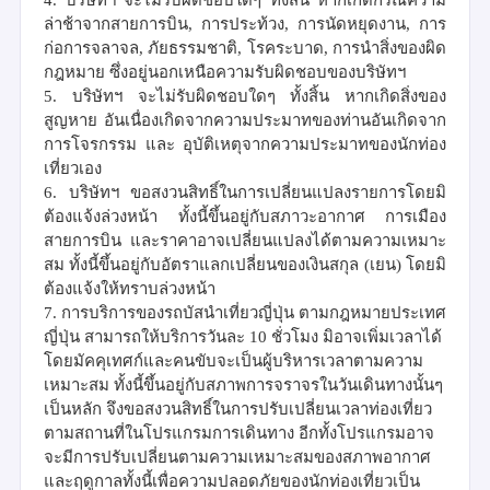
ล่าช้าจากสายการบิน
,
การประท้วง
,
การนัดหยุดงาน
,
การ
ก่อการจลาจล
,
ภัยธรรมชาติ
,
โรคระบาด
,
การนำสิ่งของผิด
กฎหมาย ซึ่งอยู่นอกเหนือความรับผิดชอบของบริษัทฯ
5.
บริษัทฯ จะไม่รับผิดชอบใดๆ ทั้งสิ้น หากเกิดสิ่งของ
สูญหาย อันเนื่องเกิดจากความประมาทของท่านอันเกิดจาก
การโจรกรรม และ อุบัติเหตุจากความประมาทของนักท่อง
เที่ยวเอง
6.
บริษัทฯ ขอสงวนสิทธิ์ในการเปลี่ยนแปลงรายการโดยมิ
ต้องแจ้งล่วงหน้า ทั้งนี้ขึ้นอยู่กับสภาวะอากาศ การเมือง
สายการบิน และราคาอาจเปลี่ยนแปลงได้ตามความเหมาะ
สม ทั้งนี้ขึ้นอยู่กับอัตราแลกเปลี่ยนของเงินสกุล
(
เยน
)
โดยมิ
ต้องแจ้งให้ทราบล่วงหน้า
7.
การบริการของรถบัสนำเที่ยวญี่ปุ่น ตามกฎหมายประเทศ
ญี่ปุ่น สามารถให้บริการวันละ
10
ชั่วโมง มิอาจเพิ่มเวลาได้
โดยมัคคุเทศก์และคนขับจะเป็นผู้บริหารเวลาตามความ
เหมาะสม ทั้งนี้ขึ้นอยู่กับสภาพการจราจรในวันเดินทางนั้นๆ
เป็นหลัก จึงขอสงวนสิทธิ์ในการปรับเปลี่ยนเวลาท่องเที่ยว
ตามสถานที่ในโปรแกรมการเดินทาง อีกทั้งโปรแกรมอาจ
จะมีการปรับเปลี่ยนตามความเหมาะสมของสภาพอากาศ
และฤดูกาลทั้งนี้เพื่อความปลอดภัยของนักท่องเที่ยวเป็น