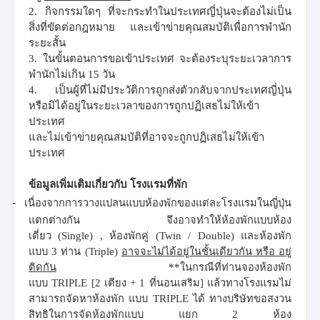
2.
กิจกรรมใดๆ ที่จะกระทำในประเทศญี่ปุ่นจะต้องไม่เป็น
สิ่งที่ขัดต่อกฎหมาย และเข้าข่ายคุณสมบัติเพื่อการพำนัก
ระยะสั้น
3.
ในขั้นตอนการขอเข้าประเทศ จะต้องระบุระยะเวลาการ
พำนักไม่เกิน
15
วัน
4.
เป็นผู้ที่ไม่มีประวัติการถูกส่งตัวกลับจากประเทศญี่ปุ่น
หรือมิได้อยู่ในระยะเวลาของการถูกปฏิเสธไม่ให้เข้า
ประเทศ
และไม่เข้าข่ายคุณสมบัติที่อาจจะถูกปฏิเสธไม่ให้เข้า
ประเทศ
ข้อมูลเพิ่มเติมเกี่ยวกับ โรงแรมที่พัก
-
เนื่องจากการวางแปลนแบบห้องพักของแต่ละโรงแรมในญี่ปุ่น
แตกต่างกัน จึงอาจทำให้ห้องพักแบบห้อง
เดี่ยว
(
Single)
,
ห้องพักคู่
(
Twin
/
Double)
และห้องพัก
แบบ
3
ท่าน
(
Triple)
อาจจะไม่ได้อยู่ในชั้นเดียวกัน หรือ อยู่
ติดกัน
**
ในกรณีที่ท่านจองห้องพัก
แบบ
TRIPLE
[2
เตียง
+
1
ที่นอนเสริม
]
แล้วทางโรงแรมไม่
สามารถจัดหาห้องพัก
แบบ
TRIPLE
ได้ ทางบริษัทขอสงวน
สิทธิในการจัดห้องพักแบบ แยก
2
ห้อง