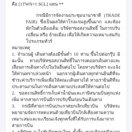
คือ
[1TWN+1
SGL]
แทน
**
กรณีมีการจัดงานประชุมนานาชาติ
(
TRADE
FAIR)
ซึ่งเป็นผลให้ค่าโรงแรมสูงขึ้นมาก และห้อง
พักในตัวเมืองเต็ม บริษัทฯขอสงวนสิทธิ์ ในการปรับ
เปลี่ยน หรือ ย้ายเมือง เพื่อให้เกิดความเหมาะสมกับ
โปรแกรมทัวร์
หมายเหตุ
1.
จำนวนผู้ เดินทางต้องมีขั้นต่ำ
10
ท่าน ขึ้นไปต่อกรุ๊ป มิ
ฉะนั้น ทางบริษัทขอสงวนสิทธิ์ในการงดออกเดินทางและ
เลื่อนการเดินทางไปในวันอื่นต่อไป โดยทางบริษัทฯ จะแจ้ง
ให้ท่านทราบล่วงหน้า นอกจากผู้เดินทางทุกท่านยินดีที่จะ
ชำระค่าบริการเพิ่มเพื่อให้คณะเดินทางได้ ทางเรายินดีที่จะ
ประสานงานในการเดินทางตามประสงค์ให้ท่านต่อไป
2.
ขอสงวนสิทธิ์การเก็บค่าน้ำมันและภาษีสนามบินทุกแห่ง
เพิ่ม หากสายการบินมีการปรับขึ้นก่อนวันเดินทาง
3.
กรณีที่สายการบินประกาศยกเลิกเที่ยวบิน บริษัทจะ
พยายามจัดการทดแทนด้วยเที่ยวบินใกล้เคียงตามความ
เหมาะสมและจะเรียนแจ้งทุกครั้งที่ได้รับการแจ้งมาจาก
สายการบิน
4.
บริษัทฯ จะไม่รับผิดชอบใดๆ ทั้งสิ้น หากเกิดกรณีความ