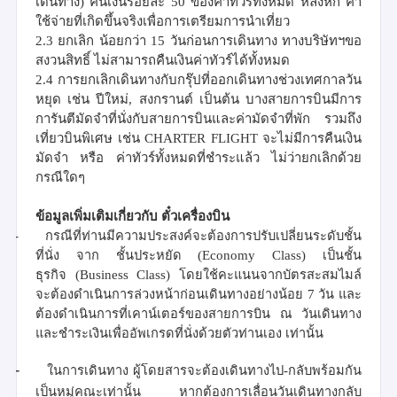
เดินทาง
)
คืนเงินร้อยละ
50
ของค่าทัวร์ทั้งหมด
หลังหัก ค่า
ใช้จ่ายที่เกิดขึ้นจริงเพื่อการเตรียมการนำเที่ยว
2.3
ยกเลิก น้อยกว่า
15
วันก่อนการเดินทาง
ทางบริษัทฯขอ
สงวนสิทธิ์ ไม่สามารถคืนเงินค่าทัวร์ได้ทั้งหมด
2.4
การยกเลิกเดินทางกับกรุ๊ปที่ออกเดินทางช่วงเทศกาลวัน
หยุด เช่น ปีใหม่
,
สงกรานต์ เป็นต้น บางสายการบินมีการ
การันตีมัดจำที่นั่งกับสายการบินและค่ามัดจำที่พัก รวมถึง
เที่ยวบินพิเศษ เช่น
CHARTER FLIGHT
จะไม่มีการคืนเงิน
มัดจำ หรือ ค่าทัวร์ทั้งหมดที่ชำระแล้ว ไม่ว่ายกเลิกด้วย
กรณีใดๆ
ข้อมูลเพิ่มเติมเกี่ยวกับ ตั๋วเครื่องบิน
-
กรณีที่ท่านมีความประสงค์จะต้องการปรับเปลี่ยนระดับชั้น
ที่นั่ง จาก
ชั้นประหยัด
(Economy Class)
เป็นชั้น
ธุรกิจ
(Business Class)
โดยใช้คะแนนจากบัตรสะสมไมล์
จะต้องดำเนินการล่วงหน้าก่อนเดินทางอย่างน้อย
7
วัน
และ
ต้องดำเนินการที่เคาน์เตอร์ของสายการบิน ณ วันเดินทาง
และชำระเงินเพื่ออัพเกรดที่นั่งด้วยตัวท่านเอง เท่านั้น
-
ในการเดินทาง ผู้โดยสารจะต้องเดินทางไป
-
กลับพร้อมกัน
เป็นหมู่คณะเท่านั้น หากต้องการเลื่อนวันเดินทางกลับ