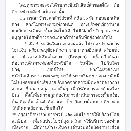
-โดยทุกการจองจะได้รับการยืนยันสิทธิ์สำรองที่นั่ง เมื่อ
มีการชำระมัดจำแล้ว เท่านั้น
1.2
กรุณาชำระค่าทัวร์ส่วนที่เหลือ
35
วัน ก่อนออกเดิน
ทาง
หากไม่ชำระตามที่กำหนด ทางบริษัทฯถือว่าท่าน
ยกเลิกการเดินทางโดยอัตโนมัติ ไม่มีเงื่อนไขใดๆ และขอ
อนุญาตให้สิทธิ์การจองแก่ลูกค้าท่านอื่นที่อยู่ลำดับถัดไป
1.3
เมื่อชำระเงินในแต่ละส่วนแล้ว
โปรดส่งสำเนาการ
โอนเงิน พร้อมระบุชื่อพนักงานขายมาทางอีเมลล์ พร้อมทั้ง
ส่ง สำเนาหนังสือเดินทาง
(
Passport)
พร้อมยืนยันว่า
ต้องการเดินทางท่องเที่ยวทริปใด วันที่ใด
ไปกับใคร
บ้าง
,
เบอร์โทร หากไม่ส่งสำเนา
หนังสือเดินทาง
(
Passport)
มาให้ ทางบริษัทฯ ขอสงวนสิทธิ์
ไม่รับผิดชอบค่าเสียหาย อันเกิดจากความผิดพลาดจากการ
สะกด ชื่อ
-
นามสกุล และอื่นๆ เพื่อใช้ในการจองตั๋วเครื่อง
บิน
) ทั้งนี้เพื่อความถูกต้องในการดำเนินการจองตั๋วเครื่อง
บิน ที่ถูกต้องเป็นสำคัญ และ ป้องกันการผิดพลาดที่อาจก่อ
ให้เกิดค่าเสียหายเพิ่มเติมได้
**
กรุณาศึกษารายการทัวร์ และเงื่อนไขการให้บริการโดย
ละเอียด เพื่อผลประโยชน์สูงสุดในการใช้บริการของท่าน
เนื่องจาก เมื่อท่านชำระเงินครบจำนวนหรือมัดจำบางส่วน